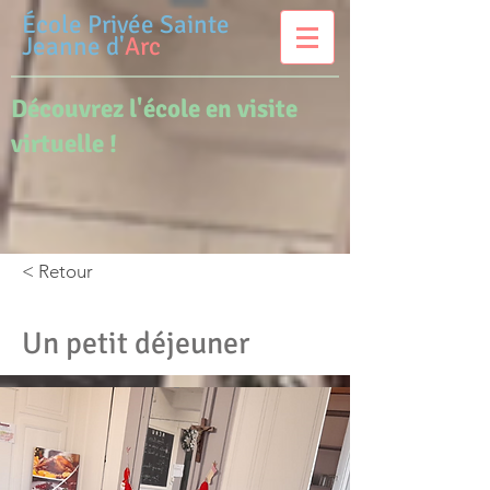
École Privée
Sainte
Jeanne d'
Arc
Découvrez l'école en visite
virtuelle !
< Retour
Un petit déjeuner