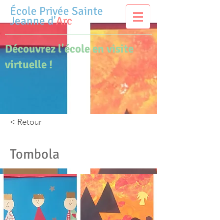
École Privée
Sainte
Jeanne d'
Arc
Découvrez l'école en visite
virtuelle !
< Retour
Tombola