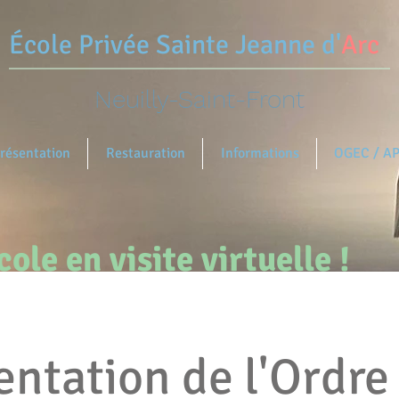
École Privée
Sainte Jeanne d'
Arc
Neuilly-Saint-Front
résentation
Restauration
Informations
OGEC / A
ole en visite virtuelle !
entation de l'Ordre