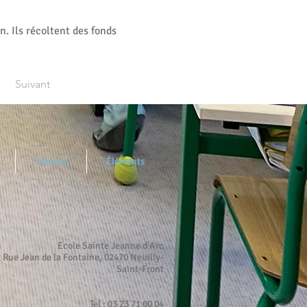
. Ils récoltent des fonds
Suivant
Contact
Éléments
Ecole Sainte Jeanne d'Arc
 Rue Jean de la Fontaine, 02470 Neuilly-
Saint-Front
Tel : 03 23 71 00 04