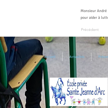
Monsieur André B
pour aider à lutt
Précédent
Accueil
Actualités
Présen