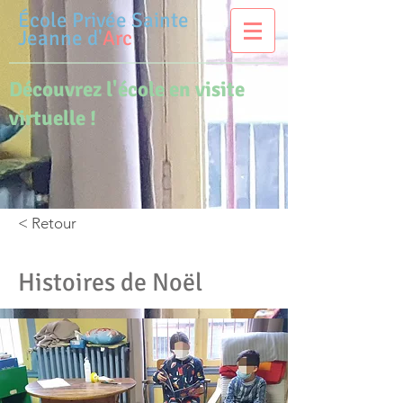
École Privée
Sainte
Jeanne d'
Arc
Découvrez l'école en visite
virtuelle !
< Retour
Histoires de Noël