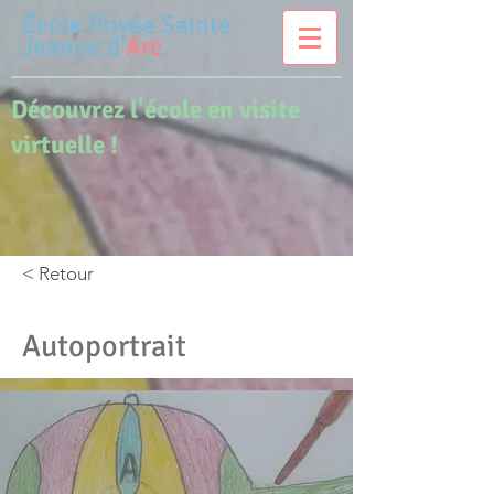
École Privée
Sainte
Jeanne d'
Arc
Découvrez l'école en visite
virtuelle !
< Retour
Autoportrait