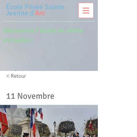
École Privée
Sainte
Jeanne d'
Arc
Découvrez l'école en visite
virtuelle !
< Retour
11 Novembre